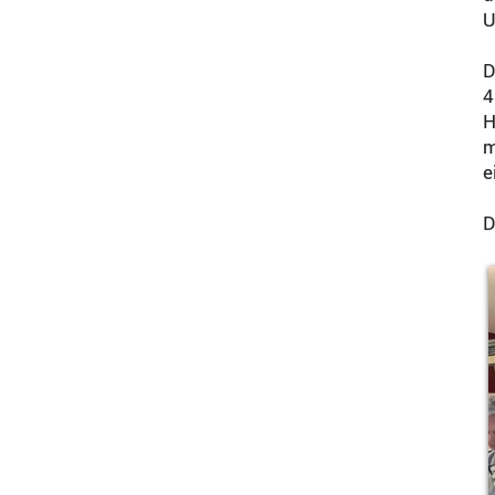
U
D
4
H
m
e
D