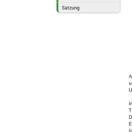
Satzung
A
u
U
I
T
D
E
ü