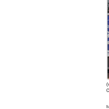
(
C
M