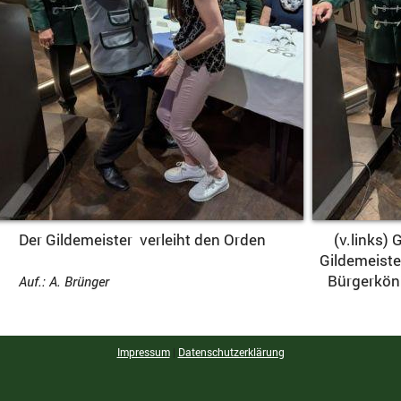
er Gildemeister
verleiht den Orden
(v.l
inks) 
Gildemeister Torsten P
Bürgerkönigin An
Auf.: A. Brünger
Impressum
|
Datenschutzerklärung