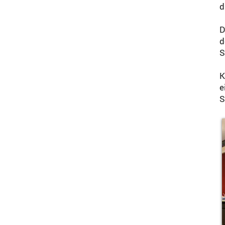
d
D
d
S
K
e
S