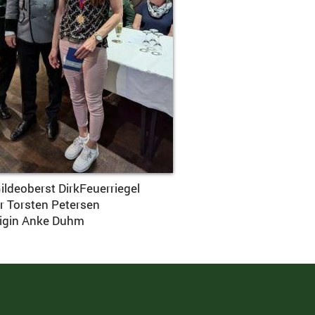
Gildeoberst DirkFeuerriegel
etersen
ke Duhm