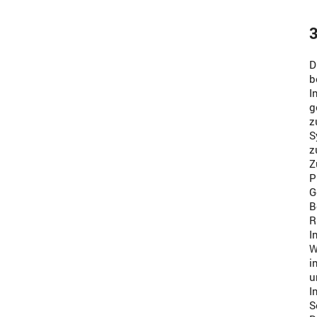
3
D
b
I
g
z
S
z
Z
P
G
B
R
I
W
i
u
I
S