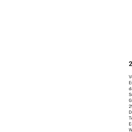
2
V
E
d
S
G
2
D
T
E
W