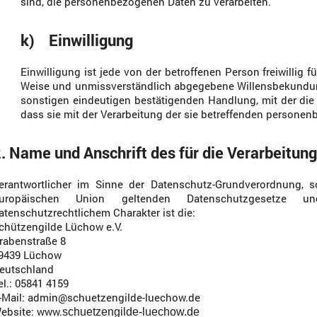
sind, die personenbezogenen Daten zu verarbeiten.
k) Einwilligung
Einwilligung ist jede von der betroffenen Person freiwillig f
Weise und unmissverständlich abgegebene Willensbekundung
sonstigen eindeutigen bestätigenden Handlung, mit der die 
dass sie mit der Verarbeitung der sie betreffenden personen
. Name und Anschrift des für die Verarbeitun
erantwortlicher im Sinne der Datenschutz-Grundverordnung, s
uropäischen Union geltenden Datenschutzgesetze 
atenschutzrechtlichem Charakter ist die:
chützengilde Lüchow e.V.
rabenstraße 8
9439 Lüchow
eutschland
el.: 05841 4159
-Mail: admin@schuetzengilde-luechow.de
ebsite: www.
schuetzengilde-luechow.de