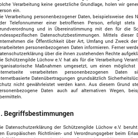
olche Verarbeitung keine gesetzliche Grundlage, holen wir gener
erson ein.
ie Verarbeitung personenbezogener Daten, beispielsweise des N
der Telefonnummer einer betroffenen Person, erfolgt stets
rundverordnung und in Übereinstimmung mit den für die Sc
andesspezifischen Datenschutzbestimmungen. Mittels dieser 
nternehmen die Öffentlichkeit über Art, Umfang und Zweck de
erarbeiteten personenbezogenen Daten informieren. Ferner werde
atenschutzerklärung über die ihnen zustehenden Rechte aufgeklä
ie Schützengilde Lüchow e.V. hat als für die Verarbeitung Veran
rganisatorische Maßnahmen umgesetzt, um einen möglichst 
nternetseite verarbeiteten personenbezogenen Daten s
nternetbasierte Datenübertragungen grundsätzlich Sicherheitslü
chutz nicht gewährleistet werden kann. Aus diesem Grund steh
ersonenbezogene Daten auch auf alternativen Wegen, beisp
bermitteln.
. Begriffsbestimmungen
ie Datenschutzerklärung der Schützengilde Lüchow e.V. beruht 
en Europäischen Richtlinien- und Verordnungsgeber beim Erla