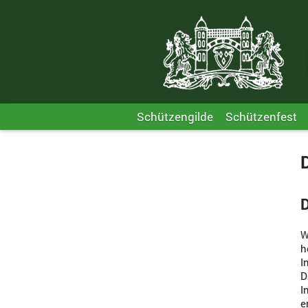
Schützengilde
Schützenfest
D
W
h
I
D
I
e