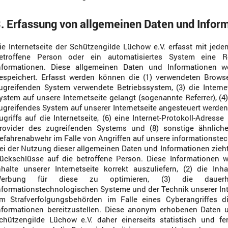
. Erfassung von allgemeinen Daten und Infor
ie Internetseite der Schützengilde Lüchow e.V. erfasst mit jede
etroffene Person oder ein automatisiertes System eine 
nformationen. Diese allgemeinen Daten und Informationen w
espeichert. Erfasst werden können die (1) verwendeten Brows
ugreifenden System verwendete Betriebssystem, (3) die Interne
ystem auf unsere Internetseite gelangt (sogenannte Referrer), (4
ugreifendes System auf unserer Internetseite angesteuert werden
ugriffs auf die Internetseite, (6) eine Internet-Protokoll-Adresse 
rovider des zugreifenden Systems und (8) sonstige ähnliche
efahrenabwehr im Falle von Angriffen auf unsere informationst
ei der Nutzung dieser allgemeinen Daten und Informationen zieht
ückschlüsse auf die betroffene Person. Diese Informationen w
nhalte unserer Internetseite korrekt auszuliefern, (2) die Inh
erbung für diese zu optimieren, (3) die dauerhaft
nformationstechnologischen Systeme und der Technik unserer Inte
m Strafverfolgungsbehörden im Falle eines Cyberangriffes d
nformationen bereitzustellen. Diese anonym erhobenen Daten 
chützengilde Lüchow e.V. daher einerseits statistisch und f