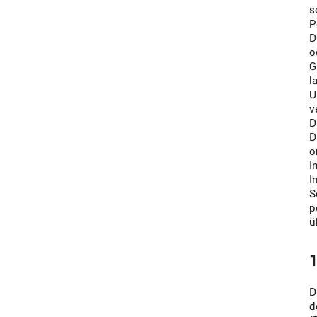
s
P
D
o
G
l
U
v
D
D
o
I
I
S
p
ü
1
D
d