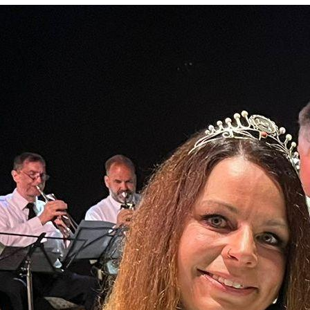
Haxenessen, um 9:30 Uhr
(Schützenkompanie, 27.09.2026)
.
"Hermes"-Übungsschießen, ab 14:30 Uhr
(Gilde, 03.10.2026)
Die Fliegende 
"Hermes"-Pokalschießen, um 14:30 Uhr,
letzte Startzeit 16:30 Uhr
Gardekompanie
(Gilde, 04.10.2026)
Kolborn!
Herbstversammlung, um 19 Uhr
(Jägerkompanie, 09.10.2026)
Herausforderu
"Stolpe"-Übungsschießen, ab 14:30 Uhr
(Gilde, 10.10.2026)
Musikalischer
"Stolpe"-Pokalschießen, um 14:30 Uhr, letzte
Schlossplatz
Startzeit 16:00 Uhr
(Gilde, 11.10.2026)
Vergleichssch
Schützenverein
Kompanie.