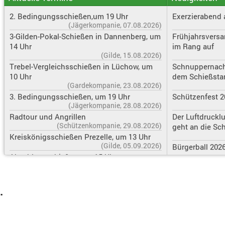
2. Bedingungsschießen,um 19 Uhr
Exerzierabend 
(Jägerkompanie, 07.08.2026)
3-Gilden-Pokal-Schießen in Dannenberg, um
Frühjahrsversa
14 Uhr
im Rang auf
(Gilde, 15.08.2026)
Trebel-Vergleichsschießen in Lüchow, um
Schnuppernach
10 Uhr
dem Schießsta
(Gardekompanie, 23.08.2026)
3. Bedingungsschießen, um 19 Uhr
Schützenfest 2
(Jägerkompanie, 28.08.2026)
Radtour und Angrillen
Der Luftdruckl
(Schützenkompanie, 29.08.2026)
geht an die S
Kreiskönigsschießen Prezelle, um 13 Uhr
(Gilde, 05.09.2026)
Bürgerball 202
Abschlussschießen, um 15 Uhr
(Jägerkompanie, 12.09.2026)
Einladung zur 
Herbstversammlung Restaurant Athen
(Schützenkompanie, 19.09.2026)
Stimmungsvolle
.
Herbstversammlung Schießstand, 18 Uhr
Kompanie
(Gardekompanie, 19.09.2026)
Abschlussschießen + Patenpokal mit
Die Schützengi