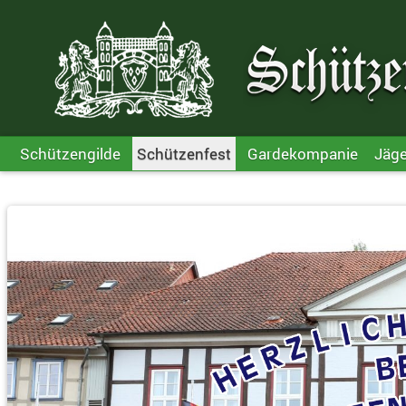
Schützengilde
Schützenfest
Gardekompanie
Jäg