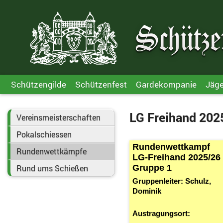
Schützengilde
Schützenfest
Gardekompanie
Jäg
LG Freihand 202
Vereinsmeisterschaften
Pokalschiessen
Rundenwettkampf
Rundenwettkämpfe
LG-Freihand 2025/26
Gruppe 1
Rund ums Schießen
Gruppenleiter: Schulz,
Dominik
Austragungsort: