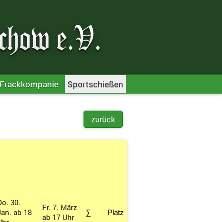
Frackkompanie
Sportschießen
zurück
Do. 30.
Fr. 7. März
Jan. ab 18
∑
Platz
ab 17 Uhr