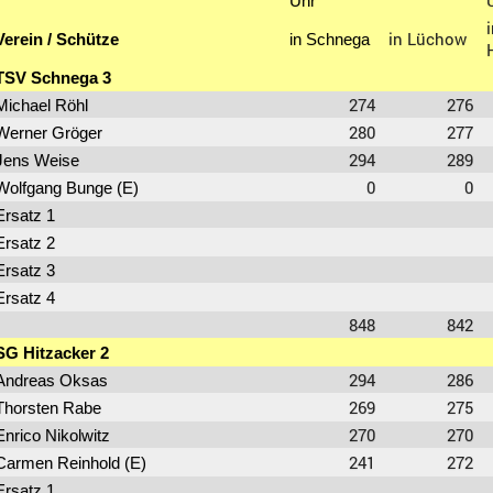
Uhr
in Lüchow
Verein / Schütze
in Schnega
TSV Schnega 3
274
276
Michael Röhl
280
277
Werner Gröger
294
289
Jens Weise
0
0
Wolfgang Bunge (E)
Ersatz 1
Ersatz 2
Ersatz 3
Ersatz 4
848
842
SG Hitzacker 2
294
286
Andreas Oksas
269
275
Thorsten Rabe
270
270
Enrico Nikolwitz
241
272
Carmen Reinhold (E)
Ersatz 1