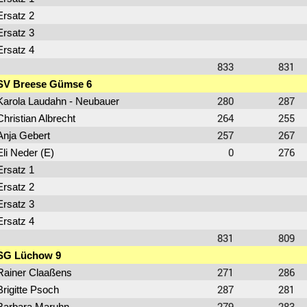
Ersatz 2
Ersatz 3
Ersatz 4
833
831
SV Breese Gümse 6
280
287
Karola Laudahn - Neubauer
264
255
Christian Albrecht
257
267
Anja Gebert
0
276
Eli Neder (E)
Ersatz 1
Ersatz 2
Ersatz 3
Ersatz 4
831
809
SG Lüchow 9
271
286
Rainer Claaßens
287
281
Brigitte Psoch
279
283
Barbara Maruhn